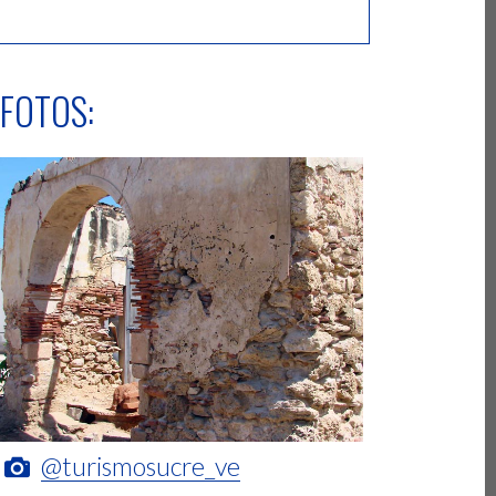
FOTOS:
@turismosucre_ve