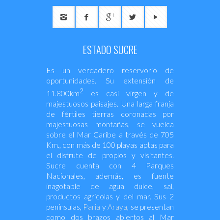
ESTADO SUCRE
Es un verdadero reservorio de
oportunidades. Su extensión de
2
11.800km
es casi virgen y de
majestuosos paisajes. Una larga franja
de fértiles tierras coronadas por
majestuosas montañas, se vuelca
sobre el Mar Caribe a través de 705
Km., con más de 100 playas aptas para
el disfrute de propios y visitantes.
Sucre cuenta con 4 Parques
Nacionales, además, es fuente
inagotable de agua dulce, sal,
productos agrícolas y del mar. Sus 2
penínsulas,
Paria
y
Araya
, se presentan
como dos brazos abiertos al Mar